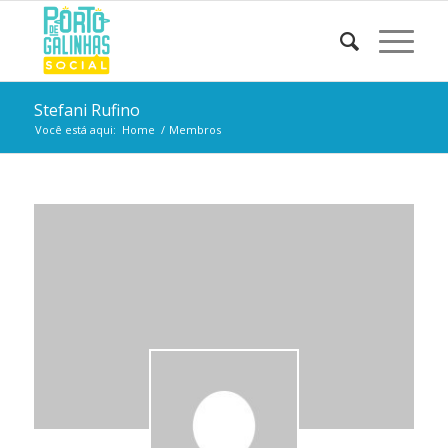
Stefani Rufino
Você está aqui:
Home
/
Membros