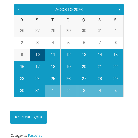
AGOSTO
2026
D
S
T
Q
Q
S
S
26
27
28
29
30
31
1
2
3
4
5
6
7
8
9
10
11
12
13
14
15
16
17
18
19
20
21
22
23
24
25
26
27
28
29
30
31
1
2
3
4
5
Reservar agora
Categoria:
Passeios