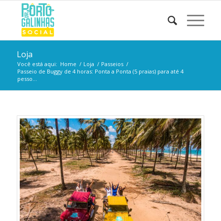
Loja
Você está aqui:
Home
/
Loja
/
Passeios
/
Passeio de Buggy de 4 horas: Ponta a Ponta (5 praias) para até 4
pesso...