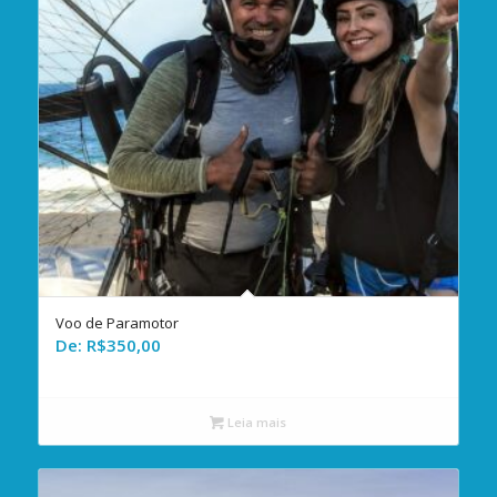
Voo de Paramotor
De:
R$
350,00
Leia mais