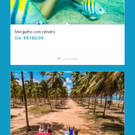
Mergulho com cilindro
De:
R$
180,00
Leia mais