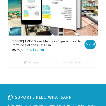
[EBOOK] AME-PG – As Melhores Experiências de
Oferta!
Porto de Galinhas – O Guia
R$
29,90
R$
17,90
Comprar
Show Details
SUPORTE PELO WHATSAPP
Fale conosco através do número
(81) 98139-2929 (clique para