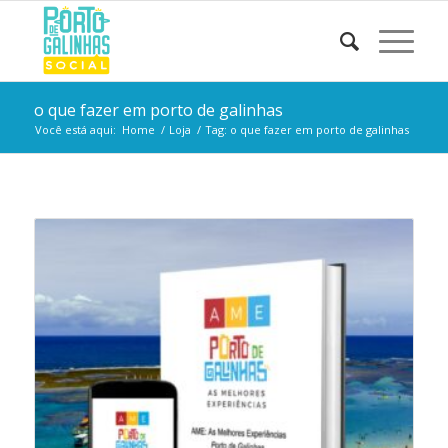
o que fazer em porto de galinhas
Você está aqui:
Home
/
Loja
/
Tag: o que fazer em porto de galinhas