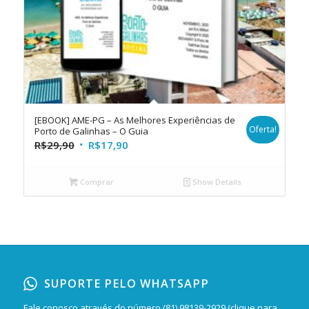
[EBOOK] AME-PG – As Melhores Experiências de
Oferta!
Porto de Galinhas – O Guia
R$
29,90
R$
17,90
Comprar
Show Details
SUPORTE PELO WHATSAPP
Fale conosco através do número
(81) 98139-2929 (clique para