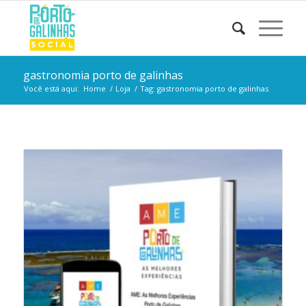
gastronomia porto de galinhas
Você está aqui:
Home
/
Loja
/
Tag: gastronomia porto de galinhas